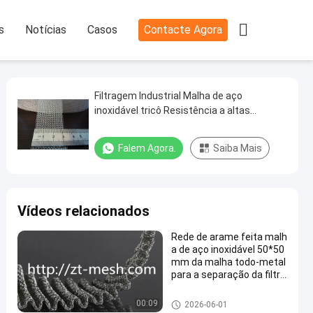

s
Notícias
Casos
Contacte Agora
Filtragem Industrial Malha de aço
inoxidável tricô Resistência a altas
temperaturas
Falem Agora.
Saiba Mais
Vídeos relacionados
Rede de arame feita malh
a de aço inoxidável 50*50
mm da malha todo-metal
para a separação da filtra
gem
Rede de arame feita malha
00:09
2026-06-01