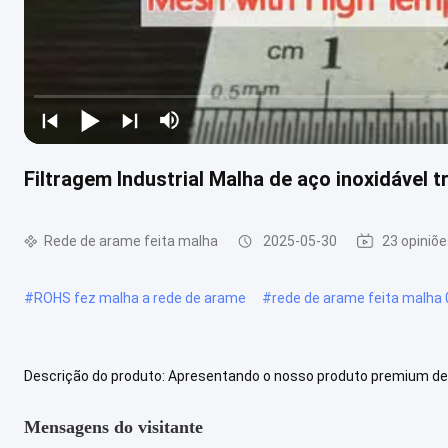
Filtragem Industrial Malha de aço inoxidável t
Rede de arame feita malha
2025-05-30
23 opiniõ
#
ROHS fez malha a rede de arame
#
rede de arame feita malh
Descrição do produto: Apresentando o nosso produto premium de 
aplicações industriais e comerciais.Esta malha de alta qualidade 
Mensagens do visitante