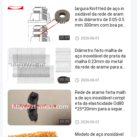
largura Knittted de aço in
oxidável da rede de aram
e do diâmetro de 0.05-0.5
mm 300mm com boa pen
etrabilidade
Rede de arame feita malha
00:09
2026-06-01
Diâmetro feito malha de
aço inoxidável de prata da
malha 0.23mm do metal
da rede de arame para a i
ndústria automóvel
Rede de arame feita malha
00:06
2026-06-01
Rede de arame feita malh
a de aço inoxidável compl
eta da elasticidade Od80
*25*20mm para a separa
ção da filtragem e aplicaç
ões industriais
Rede de arame feita malha
00:09
2026-06-01
Modelo de aço inoxidável