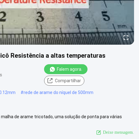
ricô Resistência a altas temperaturas
Falem agora.
es
Compartilhar
a 0.12mm
#
rede de arame do níquel de 500mm
malha de arame tricotado, uma solução de ponta para várias
é meticulosame...
Veja mais
Deixe mensagem.