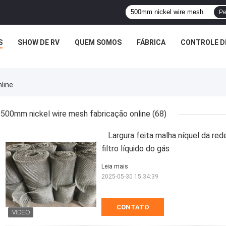
Pe
S
SHOW DE RV
QUEM SOMOS
FÁBRICA
CONTROLE D
line
500mm nickel wire mesh fabricação online
(68)
Largura feita malha níquel da 
filtro líquido do gás
Leia mais
2025-05-30 15:34:39
CONTATO