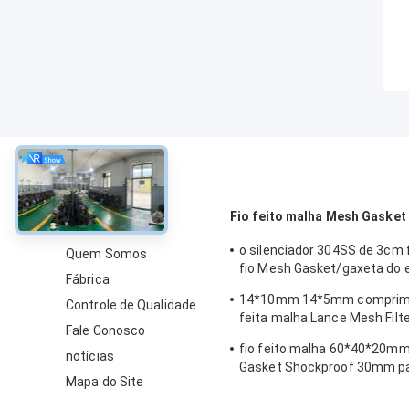
sobre
Fio feito malha Mesh Gasket
o silenciador 304SS de 3cm 
Quem Somos
fio Mesh Gasket/gaxeta do
Fábrica
térmico
14*10mm 14*5mm comprim
Controle de Qualidade
feita malha Lance Mesh Filt
Fale Conosco
rede de arame 1.1mm
fio feito malha 60*40*20m
notícias
Gasket Shockproof 30mm p
Mapa do Site
silenciosos do automóvel