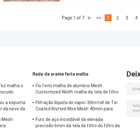
Page 1 of 7
|<
<<
1
2
3
4
Dei
Rede de arame feita malha
fez malha o
Fio feito malha de alumínio Mesh
 escudo
Customized Width malha da tela de filtro
de 25cm - de 30cm
iu a espuma
Filtração líquida do vapor 30m/roll de Tin
er da neve da
Coated Knitted Wire Mesh 40mm para
proteger
m Mesh
Furo de aço inoxidável da elevada
ara
precisão 6mm da tela de filtro do filtro da
largura 600mm 99%