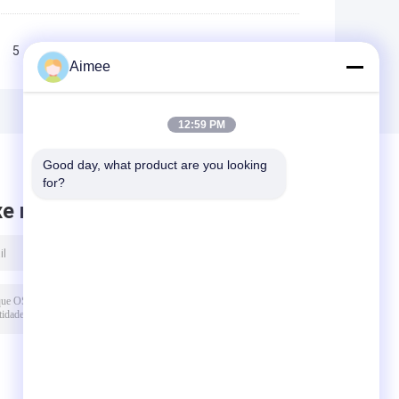
5
6
7
>>
>|
Aimee
12:59 PM
Good day, what product are you looking 
for?
xe mensagem