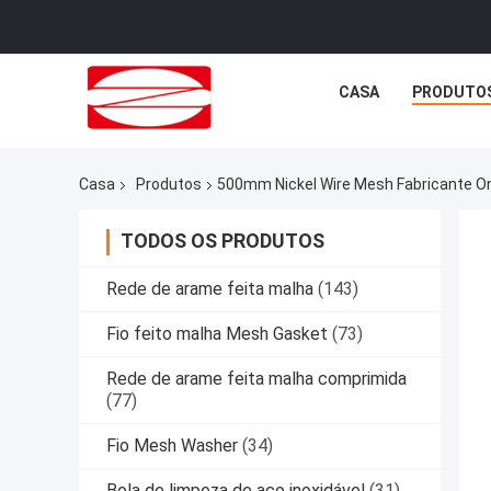
CASA
PRODUTO
Casa
Produtos
500mm Nickel Wire Mesh Fabricante On
TODOS OS PRODUTOS
Rede de arame feita malha
(143)
Fio feito malha Mesh Gasket
(73)
Rede de arame feita malha comprimida
(77)
Fio Mesh Washer
(34)
Bola de limpeza de aço inoxidável
(31)