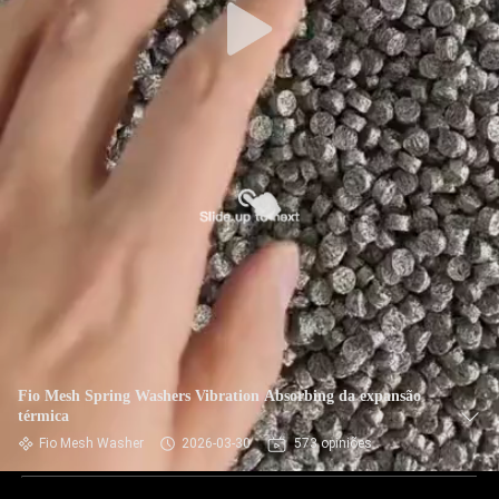
Fio Mesh Spring Washers Vibration Absorbing da expansão
térmica
Fio Mesh Washer
2026-03-30
573 opiniões