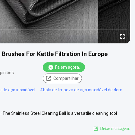
rushes For Kettle Filtration In Europe
Falem agora.
piniões
Compartilhar
a de aço inoxidável
#
bola de limpeza de aço inoxidável de 4cm
he Stainless Steel Cleaning Ball is a versatile cleaning tool
d .....
Veja mais
Deixe mensagem.