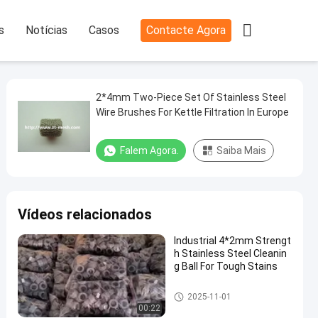

s
Notícias
Casos
Contacte Agora
2*4mm Two-Piece Set Of Stainless Steel
Wire Brushes For Kettle Filtration In Europe
Falem Agora.
Saiba Mais
Vídeos relacionados
Industrial 4*2mm Strengt
h Stainless Steel Cleanin
g Ball For Tough Stains
Bola de limpeza de aço inoxid
2025-11-01
ável
00:22