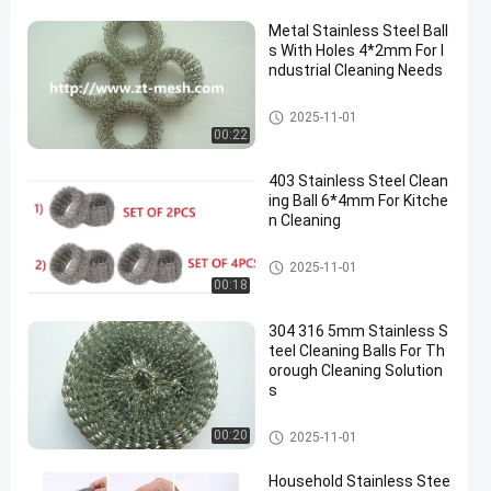
Metal Stainless Steel Ball
s With Holes 4*2mm For I
ndustrial Cleaning Needs
Bola de limpeza de aço inoxid
2025-11-01
ável
00:22
403 Stainless Steel Clean
ing Ball 6*4mm For Kitche
n Cleaning
Bola de limpeza de aço inoxid
2025-11-01
ável
00:18
304 316 5mm Stainless S
teel Cleaning Balls For Th
orough Cleaning Solution
s
Bola de limpeza de aço inoxid
00:20
2025-11-01
ável
Household Stainless Stee