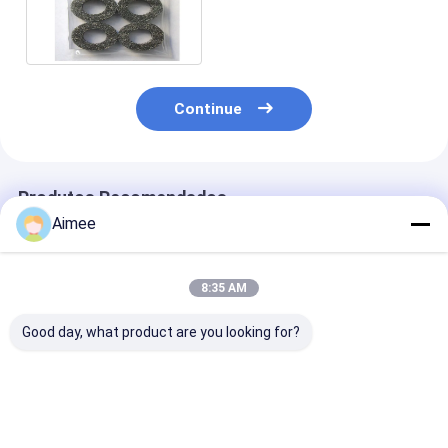
elevada precisão de Mesh
Tape 25mm do fio
Continue
Produtos Recomendados
Aimee
8:35 AM
Good day, what product are you looking for?
Resistência feita
Largura feita malha
Fio feito malh
malha cabo de Mesh
de aço inoxidável
cobre Mesh Ta
Shielding Stainless
0.28mm de Mesh
Width 10-50
Steel Corrosion do
Tape Roll 30mm do
37mm 38mm D