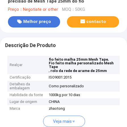
precisão de Mesh Tape 25mm do fio
Preço：Negotiate or other
MOQ：50KG
Melhor preço
contacto
Descrição De Produto
,
fio feito malha 25mm Mesh Tape
Fio feito malha personalizado Mesh
Realçar
Tape
,
rolo da rede de arame de 25mm
Certificação
ISO9001:2015
Detalhes da
Como personalizado
embalagem
Habilidade da fonte
1000kg por 10 dias
Lugar de origem
CHINA
Marca
zhaotong
Veja mais