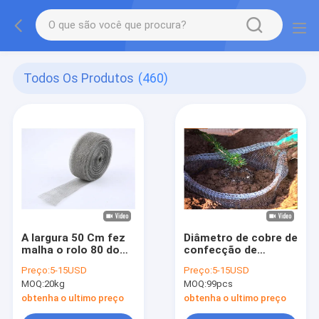
Todos Os Produtos
(460)
A largura 50 Cm fez
Diâmetro de cobre de
malha o rolo 80 do
confecção de
diâmetro 0.25mm
malhas de Gopher
Preço:
5-15USD
Preço:
5-15USD
Mat Sus 304 do
Basket 0.12mm do
MOQ:
20kg
MOQ:
99pcs
comprimento da rede
protetor da raiz
de arame 125m
obtenha o ultimo preço
obtenha o ultimo preço