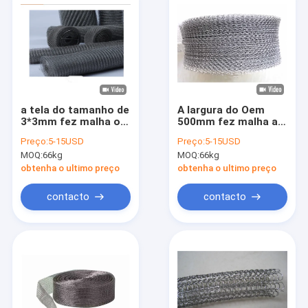
a tela do tamanho de
A largura do Oem
3*3mm fez malha o
500mm fez malha a
filtro líquido de cobre
rede de arame de aço
Preço:
5-15USD
Preço:
5-15USD
de Mesh For
inoxidável 304 316
MOQ:
66kg
MOQ:
66kg
Stainless Steel Gas
obtenha o ultimo preço
obtenha o ultimo preço
contacto
contacto
Casa
Produtos
Quem Somos