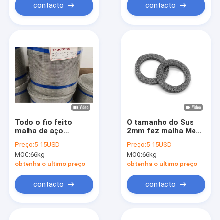
contacto
contacto
Todo o fio feito
O tamanho do Sus
malha de aço
2mm fez malha Mesh
inoxidável Mesh In
Width de aço
Preço:
5-15USD
Preço:
5-15USD
Rolls Width do metal
inoxidável 22mm
MOQ:
66kg
MOQ:
66kg
250mm para o filtro
para o filtro líquido
do gás
obtenha o ultimo preço
obtenha o ultimo preço
contacto
contacto