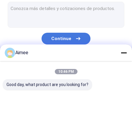
Bola de limpeza de aço inoxidável
Amortecedores do coxim do metal
Fio feito malha Mesh Tape
Continue
tela de malha feita malha
Aimee
Malha feita malha de cobre
Nossas Categorias
Rede de arame tecida
10:46 PM
desembaçador da almofada da malha
Good day, what product are you looking for?
Malha da folha de alumínio
Malha de alumínio do filtro
Rede de arame feita
Fio feito malha Mesh
Rede de arame 
Rede de arame aglomerada
malha
Gasket
malha compri