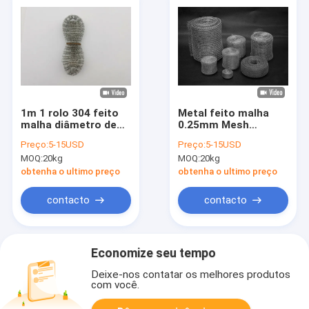
1m 1 rolo 304 feito
Metal feito malha
malha diâmetro de
0.25mm Mesh
Mesh Width 300mm
Corrugated/plano da
Preço:
5-15USD
Preço:
5-15USD
0.15mm do fio
largura 400mm para
MOQ:
20kg
MOQ:
20kg
o desembaçador
obtenha o ultimo preço
obtenha o ultimo preço
contacto
contacto
Economize seu tempo
Deixe-nos contatar os melhores produtos
com você.