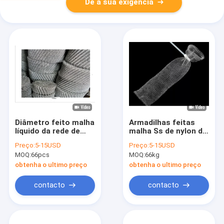
Dê a sua exigência
Diâmetro feito malha
Armadilhas feitas
líquido da rede de
malha Ss de nylon do
arame 0.18mm do
fiapo de Mesh For
Preço:
5-15USD
Preço:
5-15USD
filtro do gás de aço
Washing Machine
MOQ:
66pcs
MOQ:
66kg
inoxidável 280
Laundry do fio do
milímetros
metal de 11
obtenha o ultimo preço
obtenha o ultimo preço
polegadas
contacto
contacto