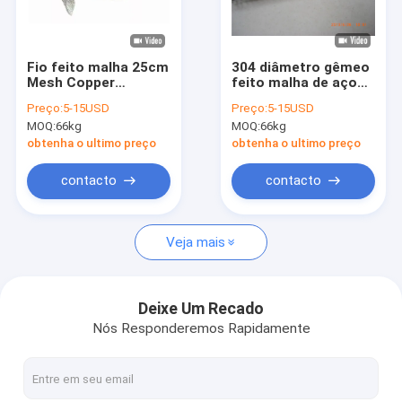
Fábrica
Controle de Qualidade
Fio feito malha 25cm
304 diâmetro gêmeo
Mesh Copper
feito malha de aço
Fale Conosco
Titanium Stainless
inoxidável do fio
Preço:
5-15USD
Preço:
5-15USD
Steel do diâmetro no
20mm de Mesh
MOQ:
66kg
MOQ:
66kg
filtro líquido do gás
Diameter 0.24mm do
notícias
fio
obtenha o ultimo preço
obtenha o ultimo preço
Casos
contacto
contacto
Veja mais
Rede de arame feita malha
Fio feito malha Mesh Gasket
Deixe Um Recado
Nós Responderemos Rapidamente
Rede de arame feita malha comprimida
Fio Mesh Washer